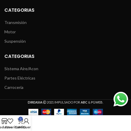
CATEGORIAS
Transmisión
Motor
Suspensión
CATEGORIAS
Sistema Aire/Acon
Partes Eléctricas
Carrocería
DIREASIA
2021 IMPULSADO POR
ABC
&
PGWEB
.
0
oductos
Favoritos
Carrito
Mi Cuenta