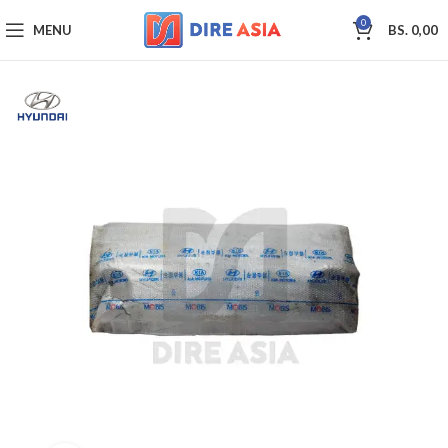
0
MENU
BS.
0,00