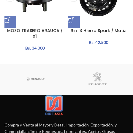
MOZO TRASERO ARAUCA /
Rin 13 Hierro Spark / Matiz
X1
Bs.
42.500
Bs.
34.000
Compra y Venta al Mayor y Detal, Importación, Exportación, y
Comercialización de Repuestos, Lubricantes, Aceite, Grasas