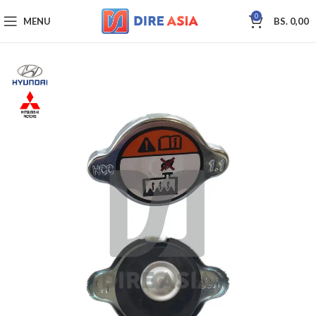
0
MENU
BS.
0,00