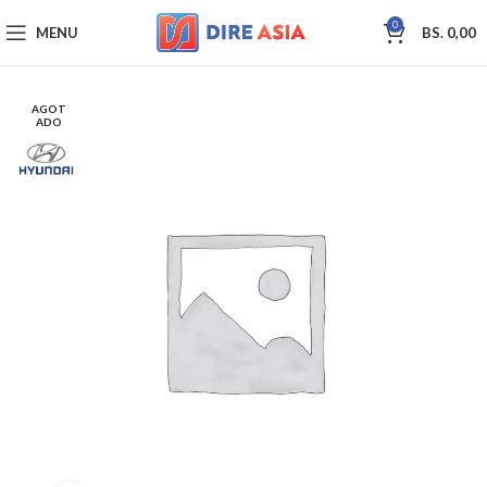
0
MENU
BS.
0,00
AGOT
ADO