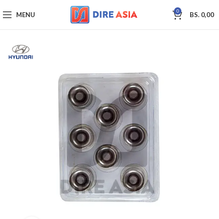
0
MENU
BS.
0,00