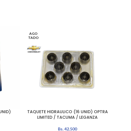
AGO
TADO
UNID)
TAQUETE HIDRAULICO (16 UNID) OPTRA
LEER MÁS
AÑADIR 
LIMITED / TACUMA / LEGANZA
SP
Bs.
42.500