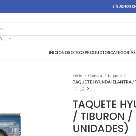
SÍGUENOS EN
SELECCIONAR CATEGORÍA
INICIO
NOSOTROS
PRODUCTOS
CATEGORÍAS
Inicio
Camara
taquete
TAQUETE HYUNDAI ELANTRA / T
TAQUETE HY
/ TIBURON / 
UNIDADES)