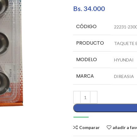
Bs.
34.000
CÓDIGO
22231-230
PRODUCTO
TAQUETE E
MODELO
HYUNDAI
MARCA
DIREASIA
Comparar
añadir a fav