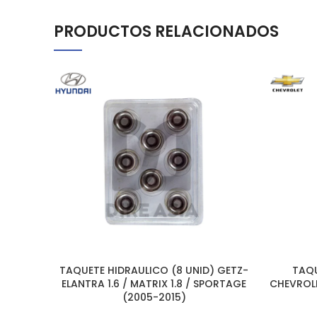
PRODUCTOS RELACIONADOS
TAQUETE HIDRAULICO (8 UNID) GETZ-
TAQU
AÑADIR AL CARRITO
AÑADIR A
ELANTRA 1.6 / MATRIX 1.8 / SPORTAGE
CHEVROL
(2005-2015)