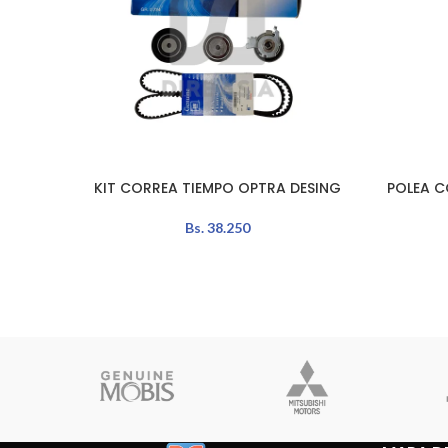
KIT CORREA TIEMPO OPTRA DESING
POLEA C
LEER MÁS
LEER MÁS
Bs.
38.250