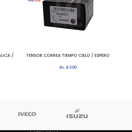
AUCA /
TENSOR CORREA TIEMPO CIELO / ESPERO
TENSOR
LEER MÁS
LEER MÁ
Bs.
8.500