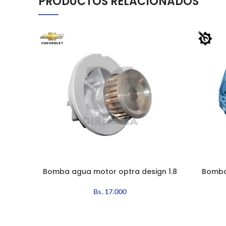
PRODUCTOS RELACIONADOS
Bomba agua motor optra design 1.8
Bomba
AÑADIR AL CARRITO
AÑADIR A
Bs.
17.000