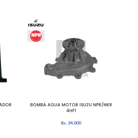
LADOR
BOMBA AGUA MOTOR ISUZU NPR/NKR
BOMB
AÑADIR AL CARRITO
AÑADIR 
4HF1
Bs.
34.000