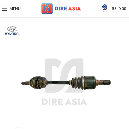
0
MENU
BS.
0,00