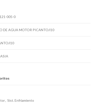
121-005-0
O DE AGUA MOTOR PICANTO/i10
ANTO/i10
EASIA
oritos
tor
,
Sist. Enfriamiento