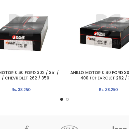
MOTOR 0.60 FORD 302 / 351 /
ANILLO MOTOR 0.40 FORD 302
L CARRITO
AÑADIR AL CARRITO
 / CHEVROLET 262 / 350
400 /CHEVROLET 262 / 
Bs.
38.250
Bs.
38.250