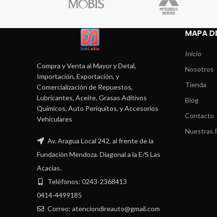
MAPA DE
Inicio
Compra y Venta al Mayor y Detal,
Nosotros
Importación, Exportación, y
Tienda
Comercialización de Repuestos,
Lubricantes, Aceite, Grasas Aditivos
Blog
Químicos, Auto Periquitos, y Accesorios
Contacto
Vehiculares
Nuestras P
Av. Aragua Local 242, al frente de la
Fundación Mendoza. Diagonal a la E/S Las
Acacias.
Teléfonos: 0243-2368413
0414-4499185
Correo: atenciondireauto@gmail.com