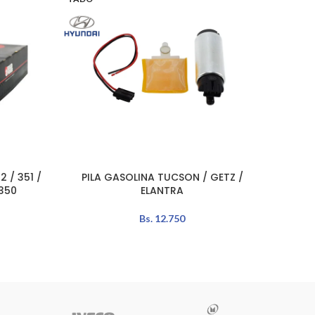
 / 351 /
PILA GASOLINA TUCSON / GETZ /
ANI
LEER MÁS
AÑADIR 
350
ELANTRA
Bs.
12.750