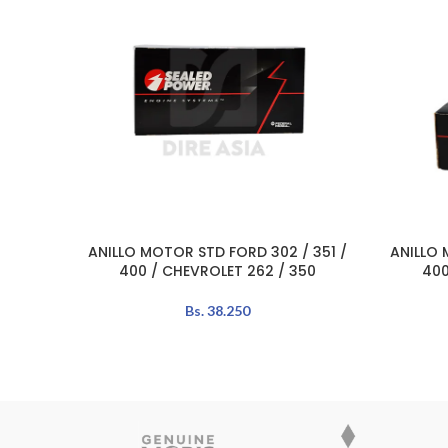
ANILLO MOTOR STD FORD 302 / 351 /
ANILLO 
AÑADIR AL CARRITO
AÑADIR A
400 / CHEVROLET 262 / 350
400
Bs.
38.250