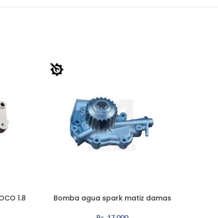
CO 1.8
Bomba agua spark matiz damas
BOMBA 
AÑADIR AL CARRITO
AÑADIR 
Bs.
17.000