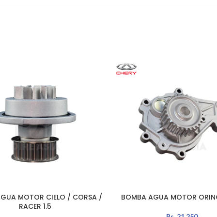
GUA MOTOR CIELO / CORSA /
BOMBA AGUA MOTOR ORINO
L CARRITO
AÑADIR AL CARRITO
RACER 1.5
Bs.
21.250