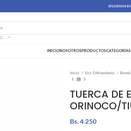
SÍGUENOS EN
SELECCIONAR CATEGORÍA
INICIO
NOSOTROS
PRODUCTOS
CATEGORÍAS
Inicio
Sist. Enfriamiento
Bomba
TUERCA DE 
ORINOCO/T
Bs.
4.250