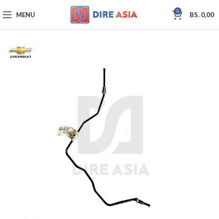
0
MENU
BS.
0,00