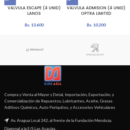
VALVULA ESCAPE (4 UNID)
VALVULA ADMISION (4 UNID)
LANOS
OPTRA LIMITED
Bs.
13.600
Bs.
10.200
Compra y Venta al Mayor y Detal, Importación, Exportación, y
Comercialización de Repuestos, Lubricantes, Aceite, Grasas
Aditivos Químicos, Auto Periquitos, y Accesorios Vehiculares
Av. Aragua Local 242, al frente de la Fundación Mendoza.
Diagonal a la E/S Las Acacias.