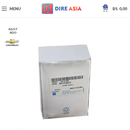
0
MENU
BS.
0,00
AGOT
ADO