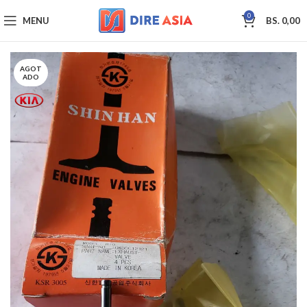
0
MENU
BS.
0,00
AGOT
ADO