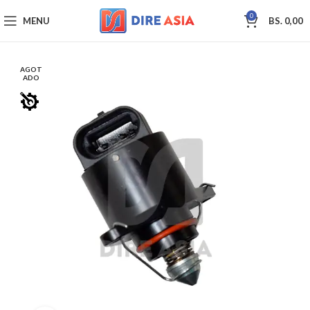
0
MENU
BS.
0,00
AGOT
ADO