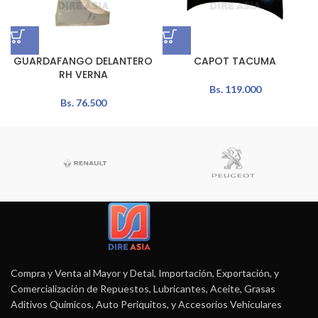
GUARDAFANGO DELANTERO
CAPOT TACUMA
RH VERNA
Bs.
119.000
Bs.
76.500
Compra y Venta al Mayor y Detal, Importación, Exportación, y
Comercialización de Repuestos, Lubricantes, Aceite, Grasas
Aditivos Químicos, Auto Periquitos, y Accesorios Vehiculares