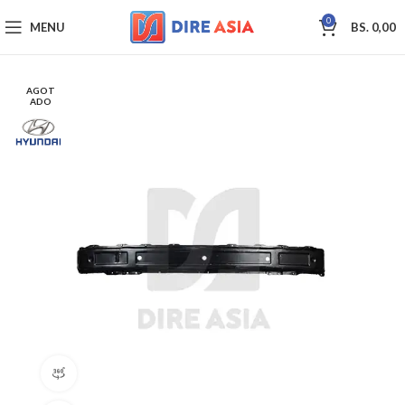
0
MENU
BS.
0,00
AGOT
ADO
360 product view