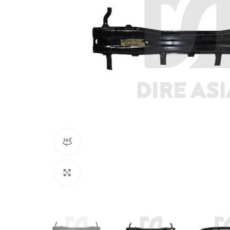
360 product view
Click to enlarge