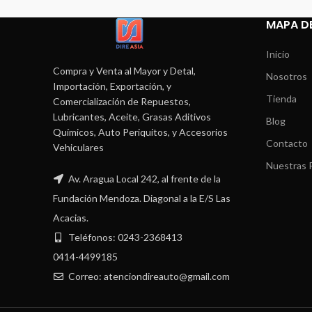
MAPA DE
Inicio
Compra y Venta al Mayor y Detal,
Nosotros
Importación, Exportación, y
Tienda
Comercialización de Repuestos,
Lubricantes, Aceite, Grasas Aditivos
Blog
Químicos, Auto Periquitos, y Accesorios
Contacto
Vehiculares
Nuestras P
Av. Aragua Local 242, al frente de la
Fundación Mendoza. Diagonal a la E/S Las
Acacias.
Teléfonos: 0243-2368413
0414-4499185
Correo: atenciondireauto@gmail.com