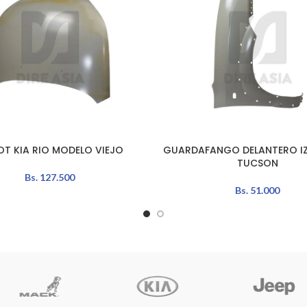
T KIA RIO MODELO VIEJO
GUARDAFANGO DELANTERO I
L CARRITO
AÑADIR AL CARRITO
TUCSON
Bs.
127.500
Bs.
51.000