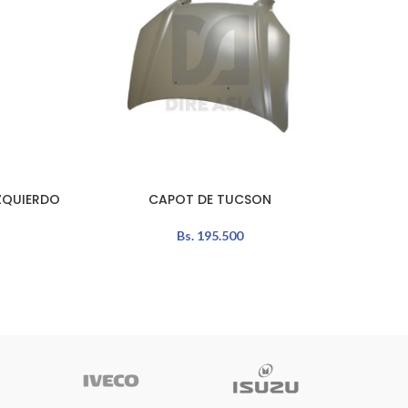
ZQUIERDO
CAPOT DE TUCSON
GUARDA
AÑADIR AL CARRITO
AÑADIR 
Bs.
195.500