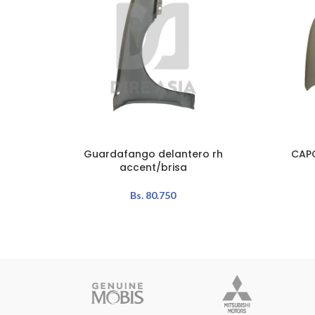
Guardafango delantero rh
CAPO
AÑADIR AL CARRITO
AÑADIR A
accent/brisa
Bs.
80.750