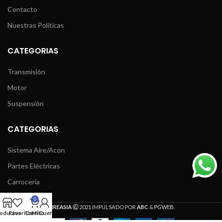
Contacto
Nuestras Políticas
CATEGORIAS
Transmisión
Motor
Suspensión
CATEGORIAS
Sistema Aire/Acon
Partes Eléctricas
Carrocería
0
DIREASIA
2021 IMPULSADO POR
ABC
&
PGWEB
.
oductos
Favoritos
Carrito
Mi Cuenta