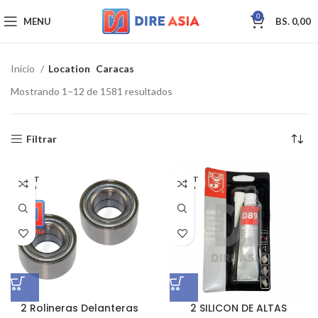
0
MENU
BS.
0,00
Inicio
Location
Caracas
Mostrando 1–12 de 1581 resultados
Filtrar
AGOT
AGOT
ADO
ADO
2 Rolineras Delanteras
2 SILICON DE ALTAS