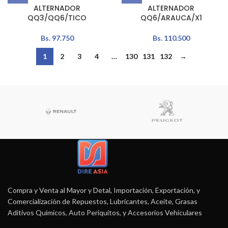
ALTERNADOR
ALTERNADOR
QQ3/QQ6/TICO
QQ6/ARAUCA/X1
Bs.
97.750
Bs.
110.500
1
2
3
4
…
130
131
132
→
Compra y Venta al Mayor y Detal, Importación, Exportación, y
Comercialización de Repuestos, Lubricantes, Aceite, Grasas
Aditivos Químicos, Auto Periquitos, y Accesorios Vehiculares