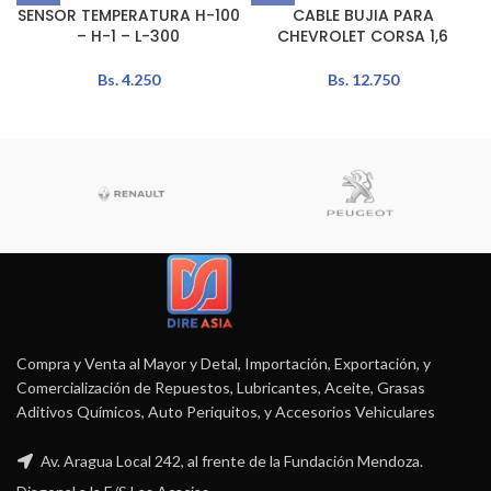
SENSOR TEMPERATURA H-100
CABLE BUJIA PARA
– H-1 – L-300
CHEVROLET CORSA 1,6
Bs.
4.250
Bs.
12.750
Compra y Venta al Mayor y Detal, Importación, Exportación, y
Comercialización de Repuestos, Lubricantes, Aceite, Grasas
Aditivos Químicos, Auto Periquitos, y Accesorios Vehiculares
Av. Aragua Local 242, al frente de la Fundación Mendoza.