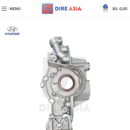
0
MENU
BS.
0,00