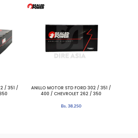
 / 351 /
ANILLO MOTOR STD FORD 302 / 351 /
AÑADIR AL CARRITO
AÑADIR 
350
400 / CHEVROLET 262 / 350
Bs.
38.250