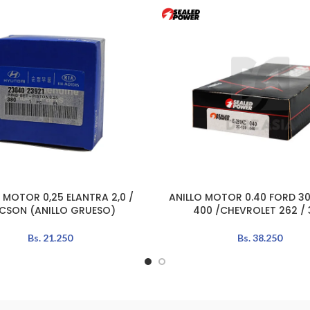
 MOTOR 0,25 ELANTRA 2,0 /
ANILLO MOTOR 0.40 FORD 302
L CARRITO
AÑADIR AL CARRITO
CSON (ANILLO GRUESO)
400 /CHEVROLET 262 / 
Bs.
21.250
Bs.
38.250