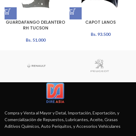
GUARDAFANGO DELANTERO
CAPOT LANOS
RH TUCSON
Bs.
93.500
Bs.
51.000
Compra y Venta al Mayor y Detal, Importación, Exportación, y
Comercialización de Repuestos, Lubricantes, Aceite, Grasas
Aditivos Químicos, Auto Periquitos, y Accesorios Vehiculares