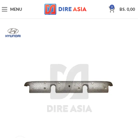
0
MENU
BS.
0,00