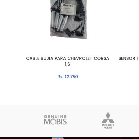
CABLE BUJIA PARA CHEVROLET CORSA
SENSOR 
LEER MÁS
LEER MÁS
1,6
Bs.
12.750