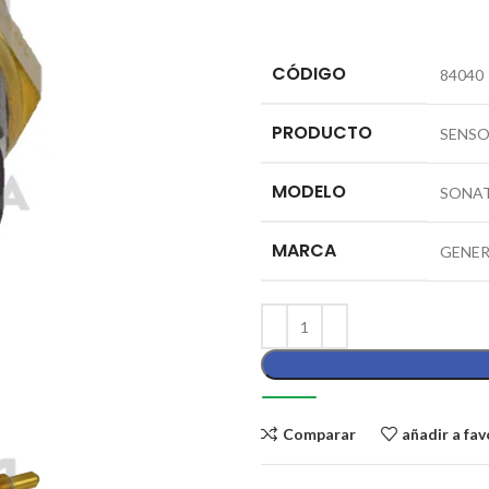
CÓDIGO
84040
PRODUCTO
SENSO
MODELO
SONAT
MARCA
GENE
Comparar
añadir a fav