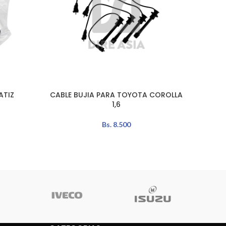
ATIZ
CABLE BUJIA PARA TOYOTA COROLLA
AÑADIR AL CARRITO
LEER MÁ
1,6
Bs.
8.500