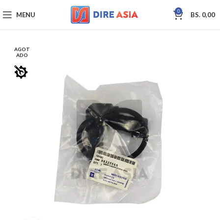
0
MENU
BS.
0,00
AGOT
ADO