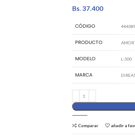
Bs.
37.400
CÓDIGO
44408
PRODUCTO
AMORT
MODELO
L-300
MARCA
DIREA
Comparar
añadir a fav