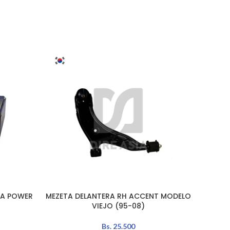
AGO
TADO
TA POWER
MEZETA DELANTERA RH ACCENT MODELO
ME
AÑADIR AL CARRITO
LEER MÁ
VIEJO (95-08)
Bs.
25.500