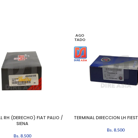
AGO
TADO
L RH (DERECHO) FIAT PALIO /
TERMINAL DIRECCION LH FIES
L CARRITO
LEER MÁS
SIENA
Bs.
8.500
Bs.
8.500