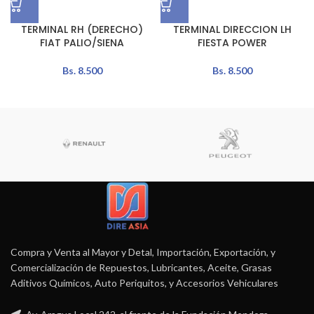
TERMINAL RH (DERECHO)
TERMINAL DIRECCION LH
FIAT PALIO/SIENA
FIESTA POWER
Bs.
8.500
Bs.
8.500
Compra y Venta al Mayor y Detal, Importación, Exportación, y
Comercialización de Repuestos, Lubricantes, Aceite, Grasas
Aditivos Químicos, Auto Periquitos, y Accesorios Vehiculares