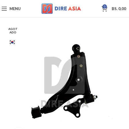
0
MENU
BS.
0,00
AGOT
ADO