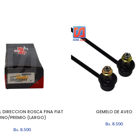
L DIRECCION ROSCA FINA FIAT
GEMELO DE AVEO
L CARRITO
AÑADIR AL CARRITO
UNO/PREMIO (LARGO)
Bs.
8.500
Bs.
8.500