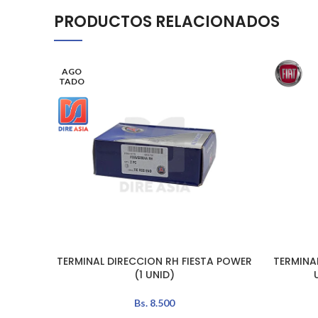
PRODUCTOS RELACIONADOS
AGO
TADO
TERMINAL DIRECCION RH FIESTA POWER
TERMINA
LEER MÁS
AÑADIR A
(1 UNID)
Bs.
8.500