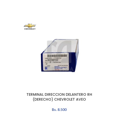
TERMINAL DIRECCION DELANTERO RH
ROTUL
AÑADIR AL CARRITO
AÑADIR 
(DERECHO) CHEVROLET AVEO
Bs.
8.500