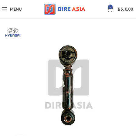
0
MENU
BS.
0,00