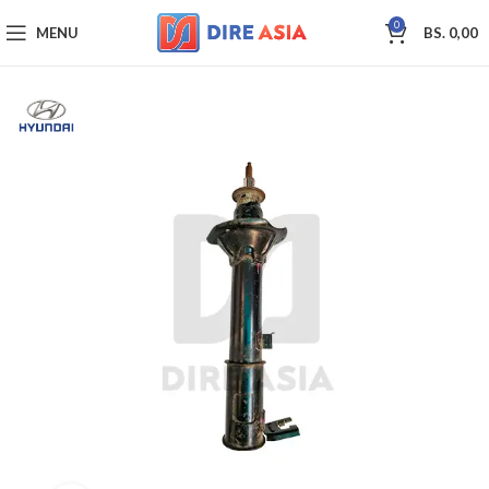
0
MENU
BS.
0,00