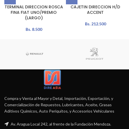
TERMINAL DIRECCION ROSCA
CAJETIN DIRECCION H/D
FINA FIAT UNO/PREMIO
ACCENT
(LARGO)
Bs.
212.500
Bs.
8.500
Compra y Venta al Mayor y Detal, Importación, Exportación, y
Comercialización de Repuestos, Lubricantes, Aceite, Grasas
Aditivos Químicos, Auto Periquitos, y Accesorios Vehiculares
Av. Aragua Local 242, al frente de la Fundación Mendoza.