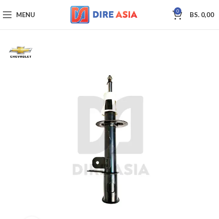
0
MENU
BS.
0,00