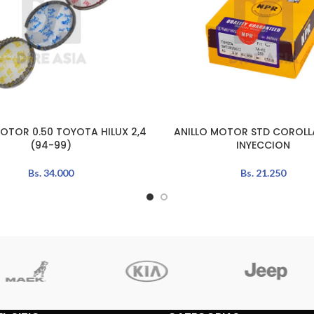
MOTOR 0.50 TOYOTA HILUX 2,4
ANILLO MOTOR STD COROLLA 
L CARRITO
AÑADIR AL CARRITO
(94-99)
INYECCION
Bs.
34.000
Bs.
21.250