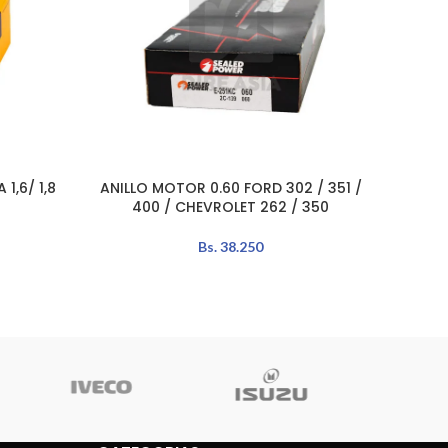
1,6/ 1,8
ANILLO MOTOR 0.60 FORD 302 / 351 /
ANI
AÑADIR AL CARRITO
LEER MÁ
400 / CHEVROLET 262 / 350
Bs.
38.250