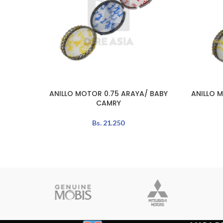
ANILLO MOTOR 0.75 ARAYA/ BABY
ANILLO 
AÑADIR AL CARRITO
AÑADIR A
CAMRY
Bs.
21.250