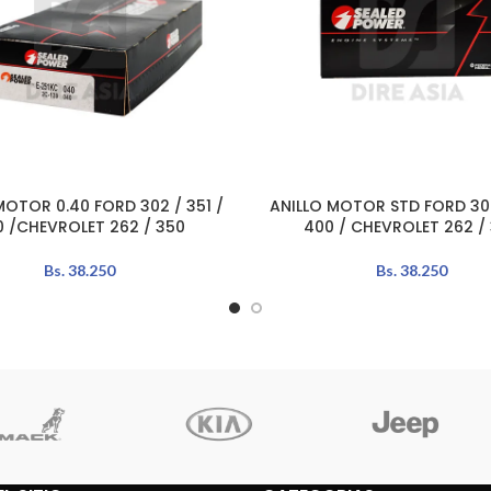
MOTOR 0.40 FORD 302 / 351 /
ANILLO MOTOR STD FORD 302
L CARRITO
AÑADIR AL CARRITO
0 /CHEVROLET 262 / 350
400 / CHEVROLET 262 /
Bs.
38.250
Bs.
38.250