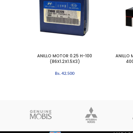
ANILLO MOTOR 0.25 H-100
ANILLO 
AÑADIR AL CARRITO
AÑADIR A
(86X1.2X1.5X3)
40
Bs.
42.500