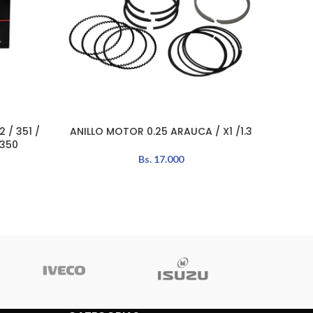
 / 351 /
ANILLO MOTOR 0.25 ARAUCA / X1 /1.3
ANILLO
LEER MÁS
AÑADIR 
 350
Bs.
17.000