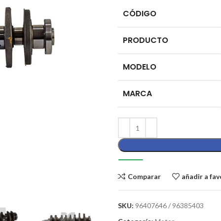
CÓDIGO
PRODUCTO
MODELO
MARCA
Comparar
añadir a fav
SKU:
96407646 / 96385403