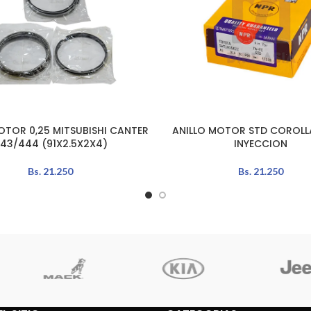
OTOR 0,25 MITSUBISHI CANTER
ANILLO MOTOR STD COROLLA 
L CARRITO
AÑADIR AL CARRITO
43/444 (91X2.5X2X4)
INYECCION
Bs.
21.250
Bs.
21.250