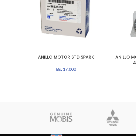
ANILLO MOTOR STD SPARK
ANILLO M
AÑADIR AL CARRITO
AÑADIR A
4
Bs.
17.000