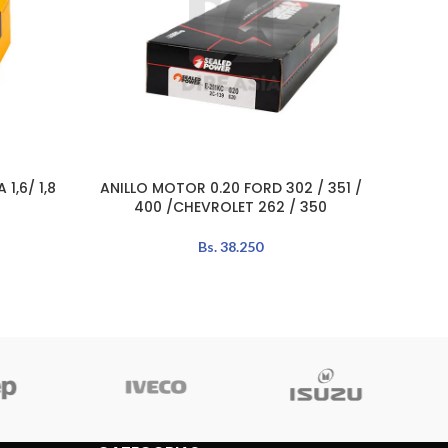
1,6/ 1,8
ANILLO MOTOR 0.20 FORD 302 / 351 /
LEER MÁS
AÑADIR 
400 /CHEVROLET 262 / 350
Bs.
38.250