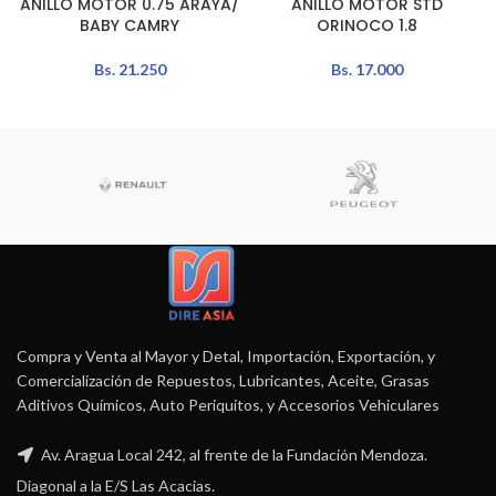
ANILLO MOTOR 0.75 ARAYA/
ANILLO MOTOR STD
BABY CAMRY
ORINOCO 1.8
Bs.
21.250
Bs.
17.000
Compra y Venta al Mayor y Detal, Importación, Exportación, y
Comercialización de Repuestos, Lubricantes, Aceite, Grasas
Aditivos Químicos, Auto Periquitos, y Accesorios Vehiculares
Av. Aragua Local 242, al frente de la Fundación Mendoza.
Diagonal a la E/S Las Acacias.