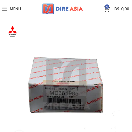
0
MENU
BS.
0,00