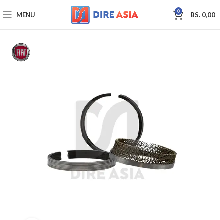
0
MENU
BS.
0,00