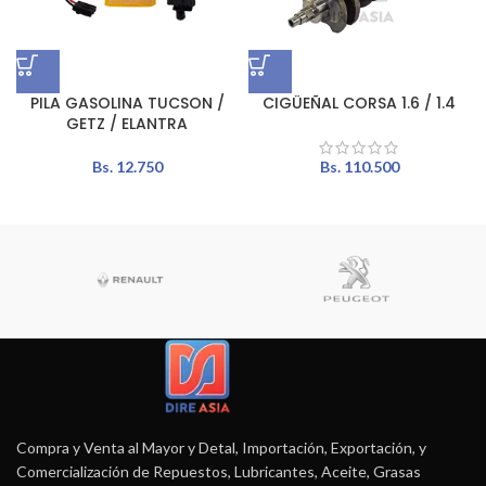
PILA GASOLINA TUCSON /
CIGÜEÑAL CORSA 1.6 / 1.4
GETZ / ELANTRA
Bs.
12.750
Bs.
110.500
Compra y Venta al Mayor y Detal, Importación, Exportación, y
Comercialización de Repuestos, Lubricantes, Aceite, Grasas