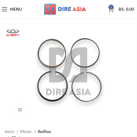
0
MENU
BS.
0,00
Click to enlarge
Inicio
Motor
Anillos