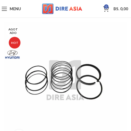
0
MENU
BS.
0,00
AGOT
ADO
HOT