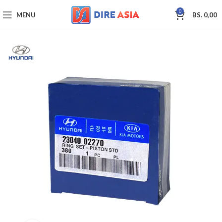
0
MENU
BS.
0,00