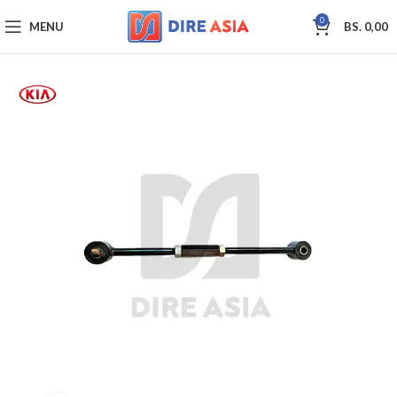
0
MENU
BS.
0,00