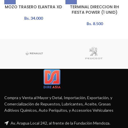
MOZO TRASERO ELANTRA XD
TERMINAL DIRECCION RH
FIESTA POWER (1 UNID)
Bs.
34.000
Bs.
8.500
Compra y Venta al Mayor y Detal, Importación, Exportación, y
Comercialización de Repuestos, Lubricantes, Aceite, Grasas
Aditivos Químicos, Auto Periquitos, y Accesorios Vehiculares
Av. Aragua Local 242, al frente de la Fundación Mendoza.