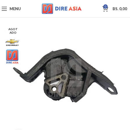
0
MENU
BS.
0,00
AGOT
ADO