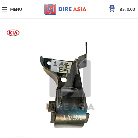
0
MENU
BS.
0,00