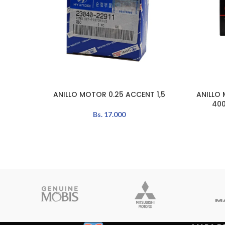
ANILLO MOTOR 0.25 ACCENT 1,5
ANILLO 
AÑADIR AL CARRITO
AÑADIR A
400
Bs.
17.000