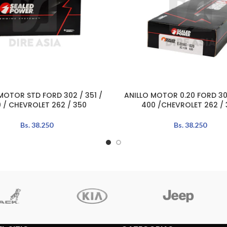
MOTOR STD FORD 302 / 351 /
ANILLO MOTOR 0.20 FORD 302
L CARRITO
LEER MÁS
 / CHEVROLET 262 / 350
400 /CHEVROLET 262 / 
Bs.
38.250
Bs.
38.250