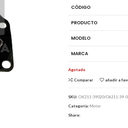
CÓDIGO
PRODUCTO
MODELO
MARCA
Agotado
Comparar
añadir a fav
SKU:
OK211-39020/Ok211-39-
Categoría:
Motor
Share: