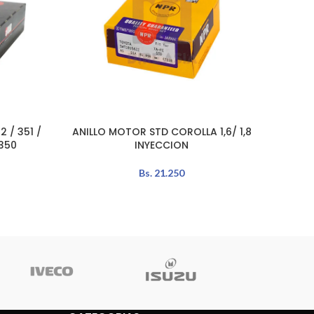
 / 351 /
ANILLO MOTOR STD COROLLA 1,6/ 1,8
ANILL
AÑADIR AL CARRITO
AÑADIR 
350
INYECCION
4
Bs.
21.250