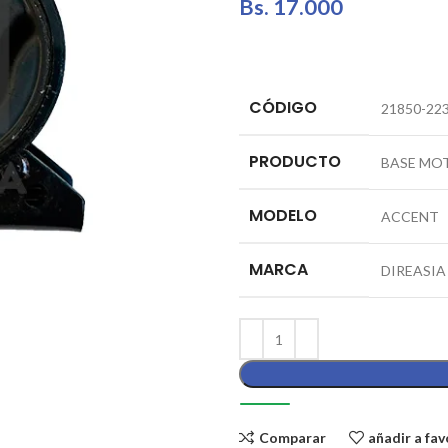
Bs.
17.000
CÓDIGO
21850-22
PRODUCTO
BASE MO
MODELO
ACCENT
MARCA
DIREASIA
Comparar
añadir a fav