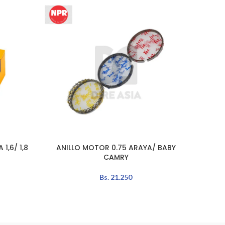
1,6/ 1,8
ANILLO MOTOR 0.75 ARAYA/ BABY
ANILL
AÑADIR AL CARRITO
AÑADIR 
CAMRY
4
Bs.
21.250