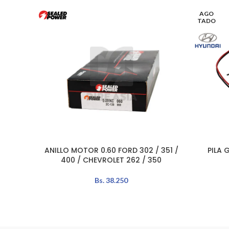
AGO
TADO
ANILLO MOTOR 0.60 FORD 302 / 351 /
PILA 
AÑADIR AL CARRITO
LEER MÁS
400 / CHEVROLET 262 / 350
Bs.
38.250