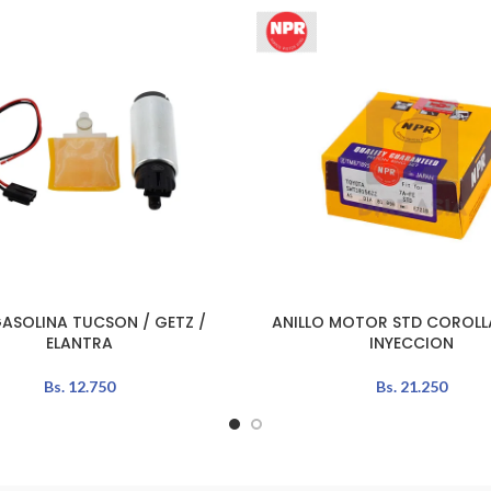
GASOLINA TUCSON / GETZ /
ANILLO MOTOR STD COROLLA 
AÑADIR AL CARRITO
ELANTRA
INYECCION
Bs.
12.750
Bs.
21.250