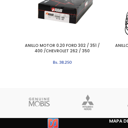
ANILLO MOTOR 0.20 FORD 302 / 351 /
ANILL
LEER MÁS
AÑADIR A
400 /CHEVROLET 262 / 350
Bs.
38.250
MAPA DE