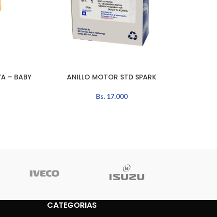
A – BABY
ANILLO MOTOR STD SPARK
ANILLO
AÑADIR AL CARRITO
AÑADIR 
Bs.
17.000
CATEGORIAS