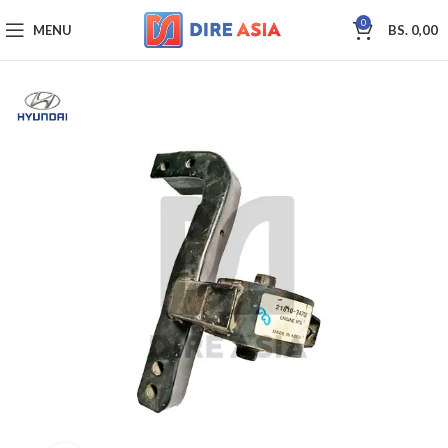
0
MENU
BS.
0,00