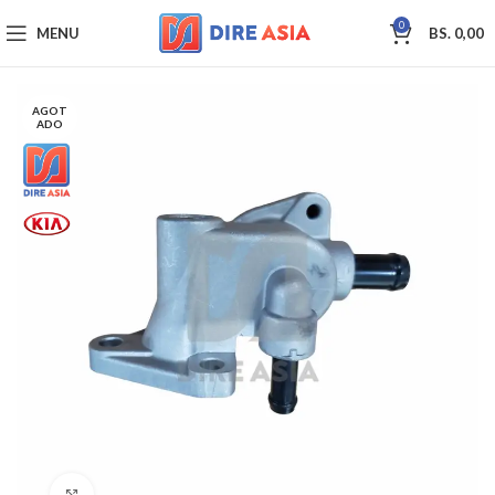
0
MENU
BS.
0,00
AGOT
ADO