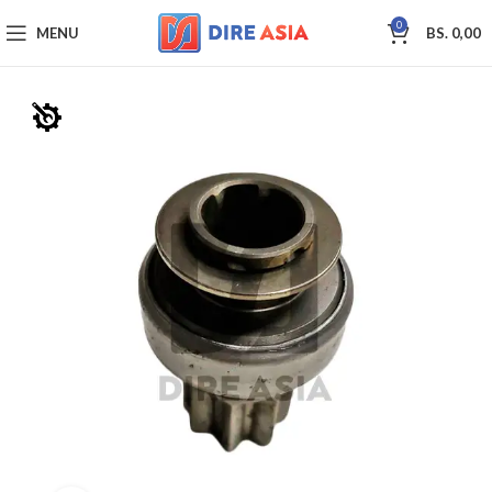
0
MENU
BS.
0,00