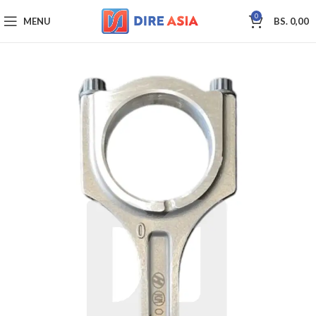
0
MENU
BS.
0,00