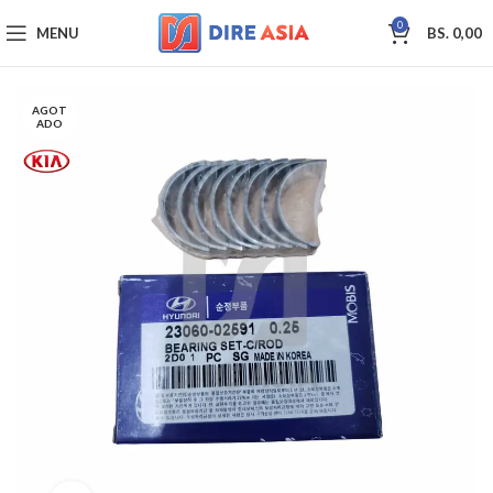
0
MENU
BS.
0,00
AGOT
ADO