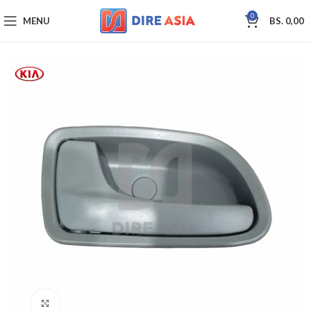
0
MENU
BS.
0,00
Click to enlarge